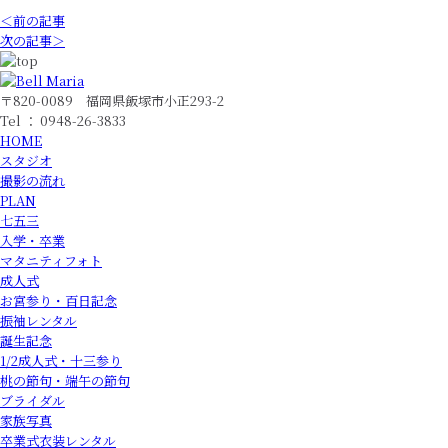
＜前の記事
次の記事＞
〒820-0089 福岡県飯塚市小正293-2
Tel ： 0948-26-3833
HOME
スタジオ
撮影の流れ
PLAN
七五三
入学・卒業
マタニティフォト
成人式
お宮参り・百日記念
振袖レンタル
誕生記念
1/2成人式・十三参り
桃の節句・端午の節句
ブライダル
家族写真
卒業式衣装レンタル