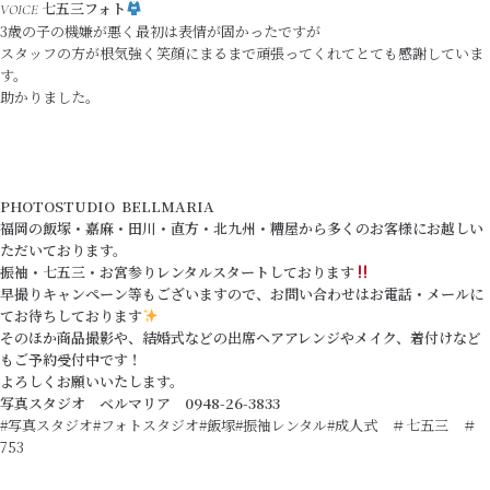
七五三フォト
VOICE
3歳の子の機嫌が悪く最初は表情が固かったですが
スタッフの方が根気強く笑顔にまるまで頑張ってくれてとても感謝していま
す。
助かりました。
PHOTOSTUDIO BELLMARIA
福岡の飯塚・嘉麻・田川・直方・北九州・糟屋から多くのお客様にお越しい
ただいております。
振袖・七五三・お宮参りレンタルスタートしております
早撮りキャンペーン等もございますので、お問い合わせはお電話・メールに
てお待ちしております
そのほか商品撮影や、結婚式などの出席ヘアアレンジやメイク、着付けなど
もご予約受付中です！
よろしくお願いいたします。
写真スタジオ ベルマリア 0948-26-3833
#写真スタジオ#フォトスタジオ#飯塚#振袖レンタル#成人式 ＃七五三 ＃
753