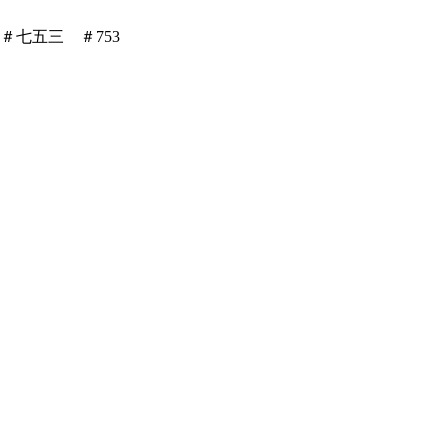
＃七五三 ＃753