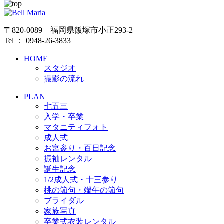
〒820-0089 福岡県飯塚市小正293-2
Tel ： 0948-26-3833
HOME
スタジオ
撮影の流れ
PLAN
七五三
入学・卒業
マタニティフォト
成人式
お宮参り・百日記念
振袖レンタル
誕生記念
1/2成人式・十三参り
桃の節句・端午の節句
ブライダル
家族写真
卒業式衣装レンタル