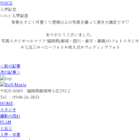
VOICE
入学記念
入学記念
VOICE
背景もすごく可愛くて想像以上の写真を撮って頂き大満足です♡
ありがとうございました。
写真スタジオベルマリア:福岡県(飯塚・田川・直方・嘉麻)のフォトスタジオ
＃七五三＃ベビーフォト＃成人式＃ウェディングフォト
＜前の記事
次の記事＞
〒820-0089 福岡県飯塚市小正293-2
Tel ： 0948-26-3833
HOME
スタジオ
撮影の流れ
PLAN
七五三
入学・卒業