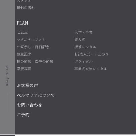
スタジオ
撮影の流れ
PLAN
七五三
入学・卒業
マタニティフォト
成人式
お宮参り・百日記念
振袖レンタル
誕生記念
1/2成人式・十三参り
桃の節句・端午の節句
ブライダル
家族写真
卒業式衣装レンタル
お客様の声
ベルマリアについて
お問い合わせ
ご予約