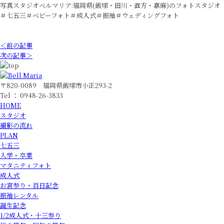
写真スタジオベルマリア:福岡県(飯塚・田川・直方・嘉麻)のフォトスタジオ
＃七五三＃ベビーフォト＃成人式＃振袖＃ウェディングフォト
＜前の記事
次の記事＞
〒820-0089 福岡県飯塚市小正293-2
Tel ： 0948-26-3833
HOME
スタジオ
撮影の流れ
PLAN
七五三
入学・卒業
マタニティフォト
成人式
お宮参り・百日記念
振袖レンタル
誕生記念
1/2成人式・十三参り