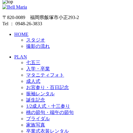
〒820-0089 福岡県飯塚市小正293-2
Tel ： 0948-26-3833
HOME
スタジオ
撮影の流れ
PLAN
七五三
入学・卒業
マタニティフォト
成人式
お宮参り・百日記念
振袖レンタル
誕生記念
1/2成人式・十三参り
桃の節句・端午の節句
ブライダル
家族写真
卒業式衣装レンタル