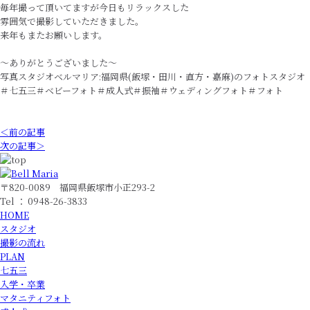
毎年撮って頂いてますが今日もリラックスした
雰囲気で撮影していただきました。
来年もまたお願いします。
〜ありがとうございました〜
写真スタジオベルマリア:福岡県(飯塚・田川・直方・嘉麻)のフォトスタジオ
＃七五三＃ベビーフォト＃成人式＃振袖＃ウェディングフォト＃フォト
＜前の記事
次の記事＞
〒820-0089 福岡県飯塚市小正293-2
Tel ： 0948-26-3833
HOME
スタジオ
撮影の流れ
PLAN
七五三
入学・卒業
マタニティフォト