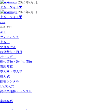
2026年7月5日
七五三フォト👘
2026年7月5日
七五三フォト👘
more
GALLERY
ALL
ウェディング
七五三
マタニティ
お宮参り・百日
バースデー
桃の節句・端午の節句
家族写真
卒入園・卒入学
成人式
振袖レンタル
1/2成人式
袴卒業撮影・レンタル
家族写真