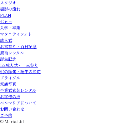
スタジオ
撮影の流れ
PLAN
七五三
入学・卒業
マタニティフォト
成人式
お宮参り・百日記念
振袖レンタル
誕生記念
1/2成人式・十三参り
桃の節句・端午の節句
ブライダル
家族写真
卒業式衣装レンタル
お客様の声
ベルマリアについて
お問い合わせ
ご予約
© Maria.Ltd