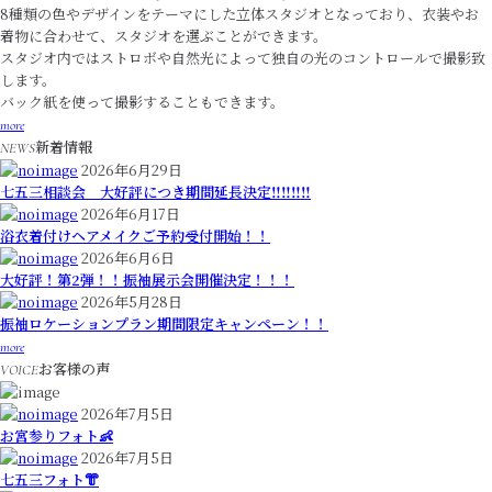
8種類の色やデザインをテーマにした立体スタジオとなっており、衣装やお
着物に合わせて、スタジオを選ぶことができます。
スタジオ内ではストロボや自然光によって独自の光のコントロールで撮影致
します。
バック紙を使って撮影することもできます。
more
新着情報
NEWS
2026年6月29日
七五三相談会 大好評につき期間延長決定‼️‼️‼️‼️
2026年6月17日
浴衣着付けヘアメイクご予約受付開始！！
2026年6月6日
大好評！第2弾！！振袖展示会開催決定！！！
2026年5月28日
振袖ロケーションプラン期間限定キャンペーン！！
more
お客様の声
VOICE
2026年7月5日
お宮参りフォト👶
2026年7月5日
七五三フォト👘