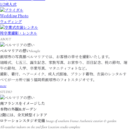
1/2成人式
Wedding Photo
ウェディング
袴卒業撮影・レンタル
ABOUT
ベルマリアの想い
thought
飯塚市の写真館ベルマリアでは、お客様の幸せを撮影いたします。
結婚式、七五三、誕生記念、家族写真、お宮参り、百日記念、桃の節句、端
午の節句、入学、卒業写真、マタニティフォトなど。
撮影、着付、ヘアーメイク、成人式振袖、ブランド着物、衣装のレンタルす
べてが一カ所で揃う福岡県飯塚市のフォトスタジオです。
more
STUDIO
南フランスをイメージした
本物の外観&ガーデン
2階には、全天候型インドア
ロケーションスタジオ完備
Image of southern France Authentic exterior & garden
All-weather indoors on the 2nd floor Location studio complete