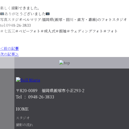
楽しく撮影できました。
ありがとうございました
写真スタジオベルマリア:福岡県(飯塚・田川・直方・嘉麻)のフォトスタジオ
tel:0948-26-3833
＃七五三＃ベビーフォト＃成人式＃振袖＃ウェディングフォト＃フォト
＜前の記事
次の記事＞
〒820-0089 福岡県飯塚市小正293-2
Tel ： 0948-26-3833
HOME
スタジオ
撮影の流れ