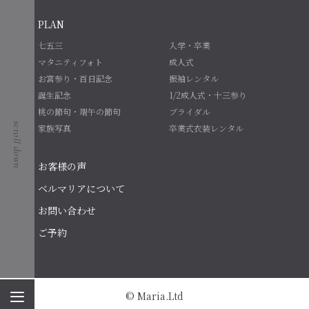
PLAN
七五三
入学・卒業
マタニティフォト
成人式
お宮参り・百日記念
振袖レンタル
誕生記念
1/2成人式・十三参り
桃の節句・端午の節句
ブライダル
家族写真
卒業式衣装レンタル
お客様の声
ベルマリアについて
お問い合わせ
ご予約
© Maria.Ltd