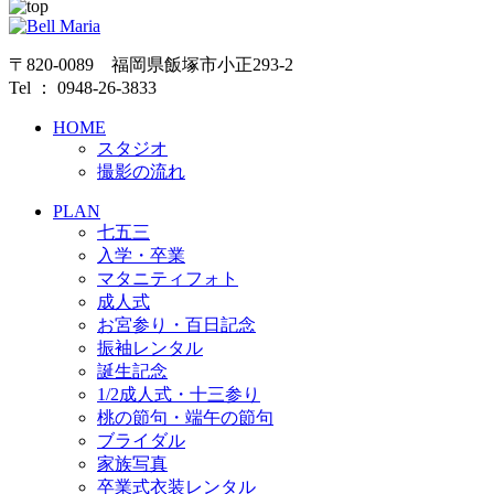
〒820-0089 福岡県飯塚市小正293-2
Tel ： 0948-26-3833
HOME
スタジオ
撮影の流れ
PLAN
七五三
入学・卒業
マタニティフォト
成人式
お宮参り・百日記念
振袖レンタル
誕生記念
1/2成人式・十三参り
桃の節句・端午の節句
ブライダル
家族写真
卒業式衣装レンタル