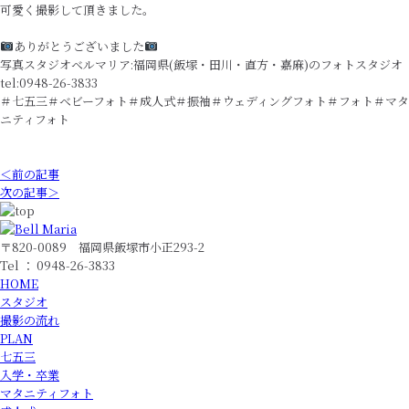
可愛く撮影して頂きました。
ありがとうございました
写真スタジオベルマリア:福岡県(飯塚・田川・直方・嘉麻)のフォトスタジオ
tel:0948-26-3833
＃七五三＃ベビーフォト＃成人式＃振袖＃ウェディングフォト＃フォト＃マタ
ニティフォト
＜前の記事
次の記事＞
〒820-0089 福岡県飯塚市小正293-2
Tel ： 0948-26-3833
HOME
スタジオ
撮影の流れ
PLAN
七五三
入学・卒業
マタニティフォト