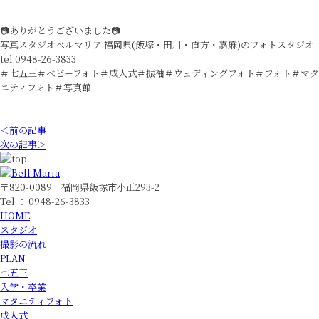
📷ありがとうございました📷
写真スタジオベルマリア:福岡県(飯塚・田川・直方・嘉麻)のフォトスタジオ
tel:0948-26-3833
＃七五三＃ベビーフォト＃成人式＃振袖＃ウェディングフォト＃フォト＃マタ
ニティフォト＃写真館
＜前の記事
次の記事＞
〒820-0089 福岡県飯塚市小正293-2
Tel ： 0948-26-3833
HOME
スタジオ
撮影の流れ
PLAN
七五三
入学・卒業
マタニティフォト
成人式