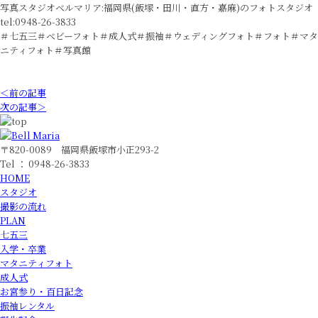
写真スタジオベルマリア:福岡県(飯塚・田川・直方・嘉麻)のフォトスタジオ
tel:0948-26-3833
＃七五三＃ベビーフォト＃成人式＃振袖＃ウェディングフォト＃フォト＃マタ
ニティフォト＃写真館
＜前の記事
次の記事＞
〒820-0089 福岡県飯塚市小正293-2
Tel ： 0948-26-3833
HOME
スタジオ
撮影の流れ
PLAN
七五三
入学・卒業
マタニティフォト
成人式
お宮参り・百日記念
振袖レンタル