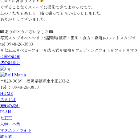
お宮参りフォト
VOICE
ぐずることなくスムーズに撮影できてよかったです。
上の子たちも楽しく一緒に撮ってもらいほっとしました。
ありがとうございました。
ありがとうございました
写真スタジオベルマリア:福岡県(飯塚・田川・直方・嘉麻)のフォトスタジオ
tel:0948-26-3833
＃七五三＃ベビーフォト＃成人式＃振袖＃ウェディングフォト＃フォト＃マタ
＜前の記事
次の記事＞
〒820-0089 福岡県飯塚市小正293-2
Tel ： 0948-26-3833
HOME
スタジオ
撮影の流れ
PLAN
七五三
入学・卒業
マタニティフォト
成人式