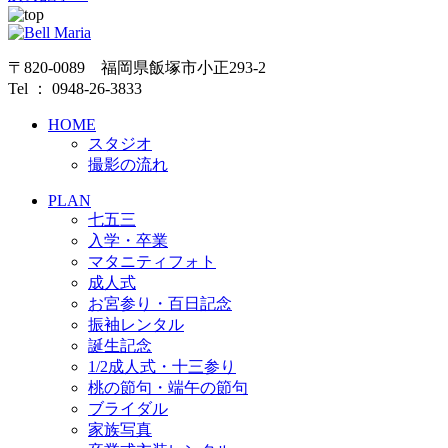
〒820-0089 福岡県飯塚市小正293-2
Tel ： 0948-26-3833
HOME
スタジオ
撮影の流れ
PLAN
七五三
入学・卒業
マタニティフォト
成人式
お宮参り・百日記念
振袖レンタル
誕生記念
1/2成人式・十三参り
桃の節句・端午の節句
ブライダル
家族写真