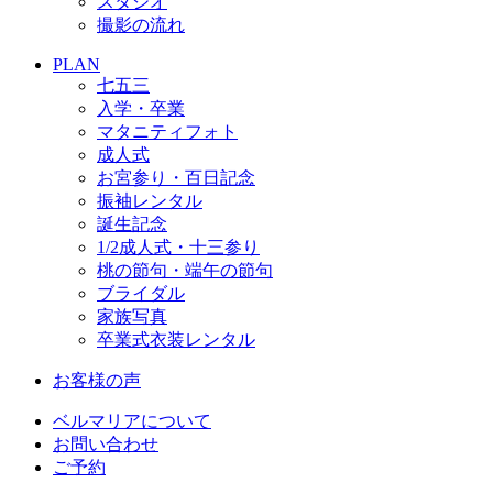
スタジオ
撮影の流れ
PLAN
七五三
入学・卒業
マタニティフォト
成人式
お宮参り・百日記念
振袖レンタル
誕生記念
1/2成人式・十三参り
桃の節句・端午の節句
ブライダル
家族写真
卒業式衣装レンタル
お客様の声
ベルマリアについて
お問い合わせ
ご予約