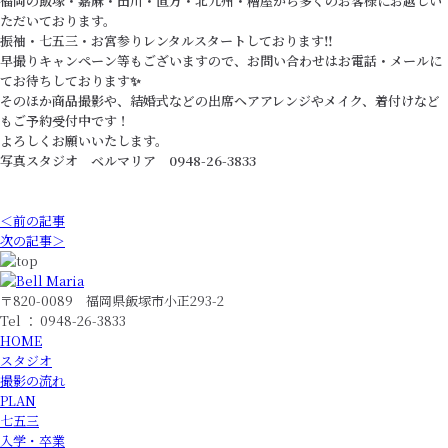
福岡の飯塚・嘉麻・田川・直方・北九州・糟屋から多くのお客様にお越しい
ただいております。
振袖・七五三・お宮参りレンタルスタートしております‼️
早撮りキャンペーン等もございますので、お問い合わせはお電話・メールに
てお待ちしております✨
そのほか商品撮影や、結婚式などの出席ヘアアレンジやメイク、着付けなど
もご予約受付中です！
よろしくお願いいたします。
写真スタジオ ベルマリア 0948-26-3833
＜前の記事
次の記事＞
〒820-0089 福岡県飯塚市小正293-2
Tel ： 0948-26-3833
HOME
スタジオ
撮影の流れ
PLAN
七五三
入学・卒業