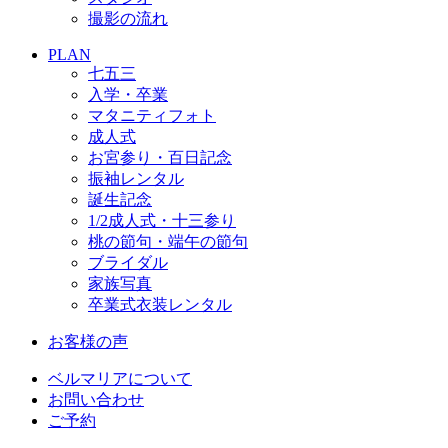
撮影の流れ
PLAN
七五三
入学・卒業
マタニティフォト
成人式
お宮参り・百日記念
振袖レンタル
誕生記念
1/2成人式・十三参り
桃の節句・端午の節句
ブライダル
家族写真
卒業式衣装レンタル
お客様の声
ベルマリアについて
お問い合わせ
ご予約