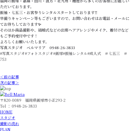
福岡の飯塚・嘉麻・田川・直方・北九州・糟屋から多くのお客様にお越しい
ただいております。
振袖・七五三・お宮参りレンタルスタートしております‼️
早撮りキャンペーン等もございますので、お問い合わせはお電話・メールに
てお待ちしております✨
そのほか商品撮影や、結婚式などの出席ヘアアレンジやメイク、着付けなど
もご予約受付中です！
よろしくお願いいたします。
写真スタジオ ベルマリア 0948-26-3833
#写真スタジオ#フォトスタジオ#飯塚#振袖レンタル#成人式 ＃七五三 ＃
753
＜前の記事
次の記事＞
〒820-0089 福岡県飯塚市小正293-2
Tel ： 0948-26-3833
HOME
スタジオ
撮影の流れ
PLAN