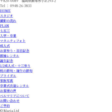
〒820-0089 福岡県飯塚市小正293-2
Tel ： 0948-26-3833
HOME
スタジオ
撮影の流れ
PLAN
七五三
入学・卒業
マタニティフォト
成人式
お宮参り・百日記念
振袖レンタル
誕生記念
1/2成人式・十三参り
桃の節句・端午の節句
ブライダル
家族写真
卒業式衣装レンタル
お客様の声
ベルマリアについて
お問い合わせ
ご予約
© Maria.Ltd