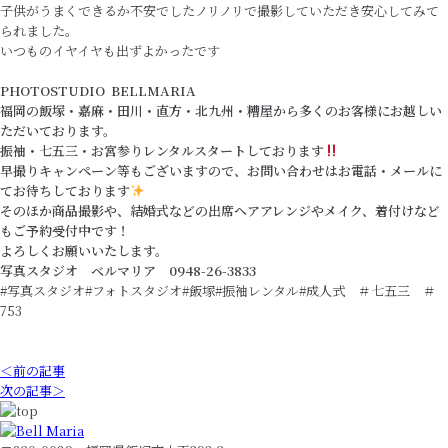
子供がうまくできるか不安でしたノリノリで撮影していただき安心してみて
られました。
いつものイヤイヤも出ずよかったです
PHOTOSTUDIO BELLMARIA
福岡の飯塚・嘉麻・田川・直方・北九州・糟屋から多くのお客様にお越しい
ただいております。
振袖・七五三・お宮参りレンタルスタートしております
早撮りキャンペーン等もございますので、お問い合わせはお電話・メールに
てお待ちしております
そのほか商品撮影や、結婚式などの出席ヘアアレンジやメイク、着付けなど
もご予約受付中です！
よろしくお願いいたします。
写真スタジオ ベルマリア 0948-26-3833
#写真スタジオ#フォトスタジオ#飯塚#振袖レンタル#成人式 ＃七五三 ＃
753
＜前の記事
次の記事＞